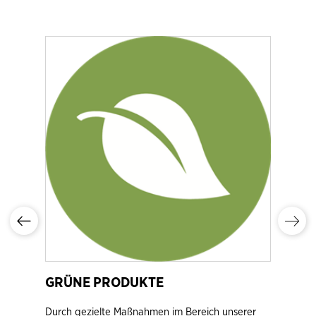
MU
hmen
Der 
,
„Mutt
sond
Unte
Emiss
GRÜNE PRODUKTE
Durch gezielte Maßnahmen im Bereich unserer