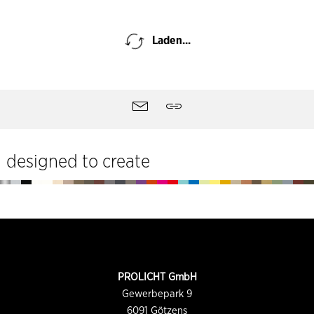
Laden...
Seitentools
Kontakt
Teilen
designed to create
Fußzeile
KONTAKTINFORMATION
PROLICHT GmbH
Gewerbepark 9
6091
Götzens