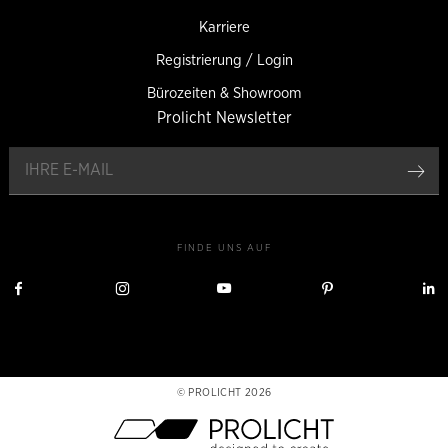
Karriere
Registrierung / Login
Bürozeiten & Showroom
Prolicht Newsletter
an
FINDE UNS AUF
Besuche
Besuche
Besuche
Besuche
Prolicht
Prolicht
Prolicht
Prolicht
P
auf
auf
auf
auf
a
Facebook
Instagram
YouTube
Pinterest
L
PROLICHT 2026