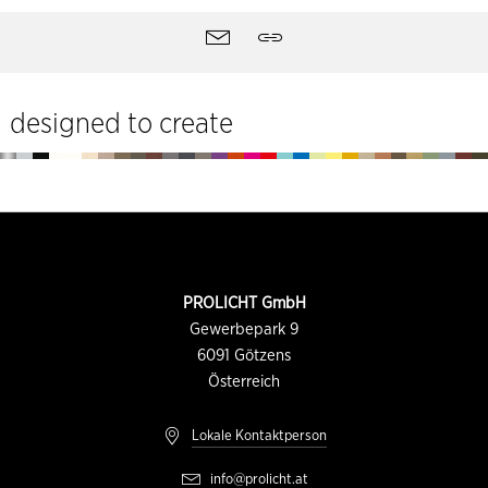
Seitentools
Kontakt
Teilen
designed to create
Fußzeile
KONTAKTINFORMATION
PROLICHT GmbH
Gewerbepark 9
6091
Götzens
Österreich
Lokale Kontaktperson
info@prolicht.at