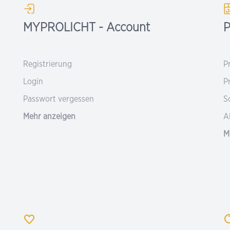
MYPROLICHT - Account
P
Registrierung
P
Login
P
Passwort vergessen
S
Mehr anzeigen
A
M