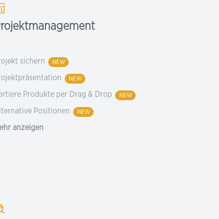
rojektmanagement
rojekt sichern
NEW
rojektpräsentation
NEW
ortiere Produkte per Drag & Drop
NEW
lternative Positionen
NEW
ehr anzeigen