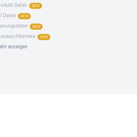
rodukt Daten
NEW
D Daten
NEW
lanungsdaten
NEW
ustauschformate
NEW
ehr anzeigen