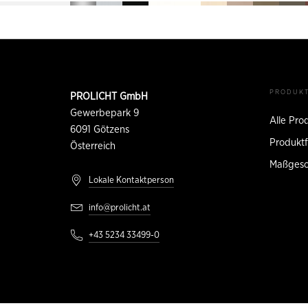
Fußzeile
KONTAKTINFORMATION
PRODUK
PROLICHT GmbH
Gewerbepark 9
Alle Pro
6091
Götzens
Produktf
Österreich
Maßgesc
Lokale Kontaktperson
info@prolicht.at
+43 5234 33499-0