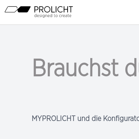
Überschrift
Hauptnavigation
Inhalt
Brauchst d
MYPROLICHT und die Konfigurato