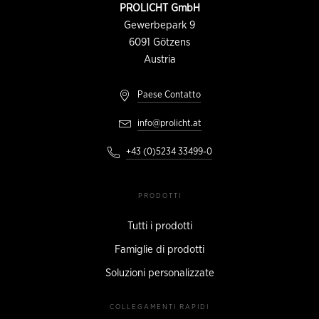
pagina
INFORMAZIONI
PROLICHT GmbH
DI
CONTATTO
Gewerbepark 9
6091
Götzens
Austria
Paese Contatto
info@prolicht.at
+43 (0)5234 33499-0
PRODOTTI
Tutti i prodotti
Famiglie di prodotti
Soluzioni personalizzate
COLLEGAMENTI RAPIDI