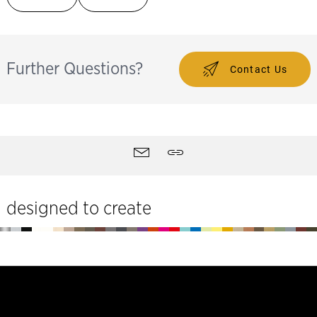
Further Questions?
Contact Us
Strumenti
Contatti
Quotare
del
sito
designed to create
Piè
di