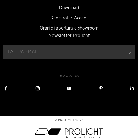
Download
Registrati / Accedi
Orari di apertura e showroom
Newsletter Prolicht
Reg
TROVACI SU
Visita
Visita
Visita
Visita
V
Prolicht
Prolicht
Prolicht
Prolicht
P
su
su
su
su
s
Facebook
Instagram
YouTube
Pinterest
L
PROLICHT 2026