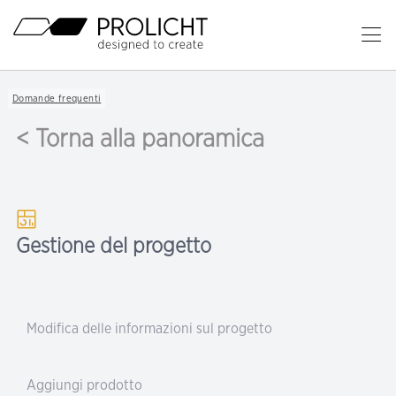
Titolo
Ap
il
Contenuto
me
Breadcrumb
Domande frequenti
Navigation
pr
< Torna alla panoramica
Gestione del progetto
Modifica delle informazioni sul progetto
Aggiungi prodotto