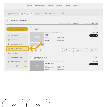
<<
>>