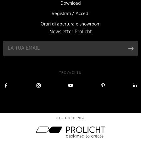
Download
Registrati / Accedi
Orari di apertura e showroom
Newsletter Prolicht
Reg
TROVACI SU
Visita
Visita
Visita
Visita
V
Prolicht
Prolicht
Prolicht
Prolicht
P
su
su
su
su
s
Facebook
Instagram
YouTube
Pinterest
L
PROLICHT 2026