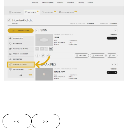
<<
>>