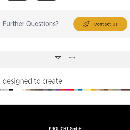
Further Questions?
Contact Us
Strumenti
Contatti
Quotare
del
sito
designed to create
Piè
di
pagina
INFORMAZIONI
PROLICHT GmbH