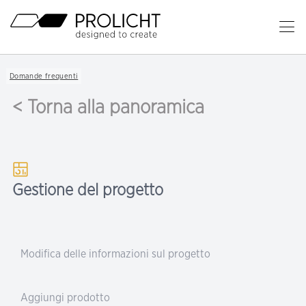
Titolo
Ap
il
Contenuto
me
Breadcrumb
Domande frequenti
Navigation
pr
< Torna alla panoramica
Gestione del progetto
Modifica delle informazioni sul progetto
Aggiungi prodotto