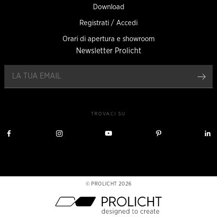
Download
Registrati / Accedi
Orari di apertura e showroom
Newsletter Prolicht
Reg
TROVACI SU
Visita
Visita
Visita
Visita
V
Prolicht
Prolicht
Prolicht
Prolicht
P
su
su
su
su
s
Facebook
Instagram
YouTube
Pinterest
L
PROLICHT 2026