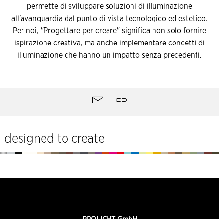
permette di sviluppare soluzioni di illuminazione
all'avanguardia dal punto di vista tecnologico ed estetico.
Per noi, "Progettare per creare" significa non solo fornire
ispirazione creativa, ma anche implementare concetti di
illuminazione che hanno un impatto senza precedenti.
Strumenti
Contatti
Quotare
del
sito
designed to create
Piè
di
pagina
INFORMAZIONI