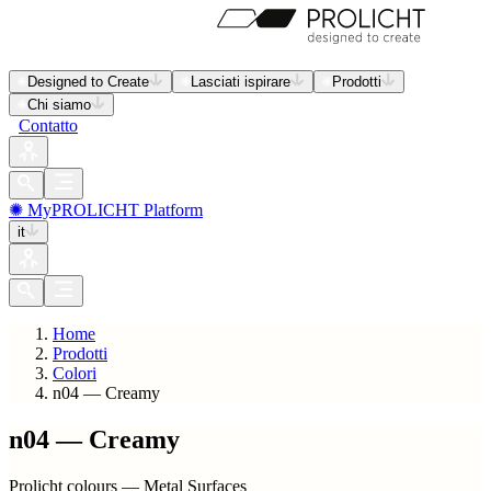
Designed to Create
Lasciati ispirare
Prodotti
Chi siamo
Contatto
✺ MyPROLICHT Platform
it
Home
Prodotti
Colori
n04 — Creamy
n04 — Creamy
Prolicht colours — Metal Surfaces