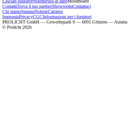
Lasciati ispirare
Progetti
Pool di Idee
Moodboard
Contatti
Trova il tuo partner
Showroom
Contattaci
Chi siamo
Stampa
Notizie
Carriera
Impronta
Privacy
CGC
Informazioni per i fornitori
PROLICHT GmbH — Gewerbepark 9 — 6091 Götzens — Austria
© Prolicht 2026