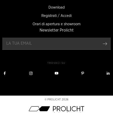
Download
Registrati / Accedi
Orari di apertura e showroom
Newsletter Prolicht
Reg
TROVACI SU
Visita
Visita
Visita
Visita
V
Prolicht
Prolicht
Prolicht
Prolicht
P
su
su
su
su
s
Facebook
Instagram
YouTube
Pinterest
L
PROLICHT 2026