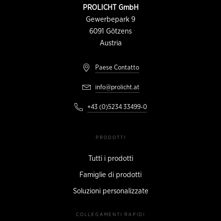
pagina
INFORMAZIONI
PROLICHT GmbH
DI
CONTATTO
Gewerbepark 9
6091
Götzens
Austria
Paese Contatto
info@prolicht.at
+43 (0)5234 33499-0
PRODOTTI
Tutti i prodotti
Famiglie di prodotti
Soluzioni personalizzate
COLLEGAMENTI RAPIDI