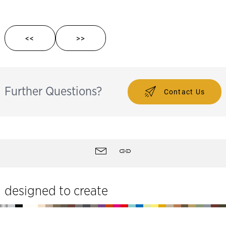
<<
>>
Further Questions?
Contact Us
Strumenti
Contatti
Quotare
del
sito
designed to create