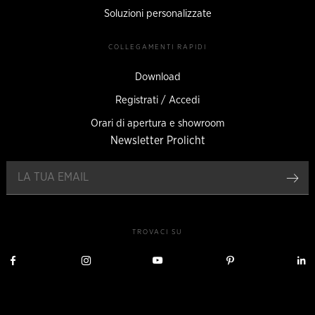
Soluzioni personalizzate
COLLEGAMENTI RAPIDI
Download
Registrati / Accedi
Orari di apertura e showroom
Newsletter Prolicht
Reg
TROVACI SU
Visita
Visita
Visita
Visita
V
Prolicht
Prolicht
Prolicht
Prolicht
P
su
su
su
su
s
Facebook
Instagram
YouTube
Pinterest
L