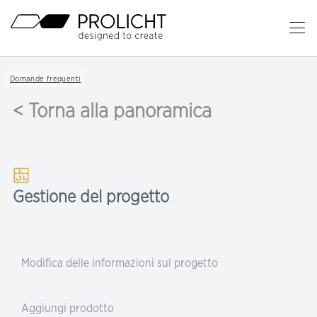
Titolo
Ap
il
Contenuto
me
Breadcrumb
Domande frequenti
Navigation
pr
< Torna alla panoramica
Gestione del progetto
Modifica delle informazioni sul progetto
Aggiungi prodotto