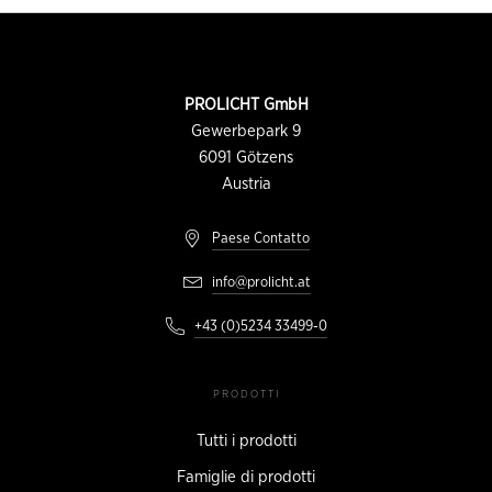
Piè
di
pagina
INFORMAZIONI
PROLICHT GmbH
DI
CONTATTO
Gewerbepark 9
6091
Götzens
Austria
Paese Contatto
info@prolicht.at
+43 (0)5234 33499-0
PRODOTTI
Tutti i prodotti
Famiglie di prodotti