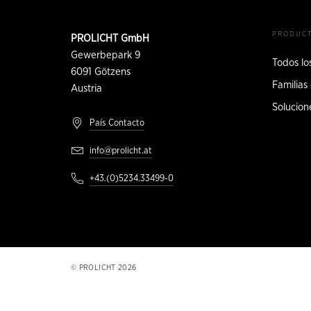
de
INFORMACIÓN
PRODUC
PROLICHT GmbH
DE
página
CONTACTO
Gewerbepark 9
Todos lo
6091
Götzens
Familias
Austria
Solucion
País Contacto
info@prolicht.at
+43.(0)5234.33499-0
PROLICHT 2026