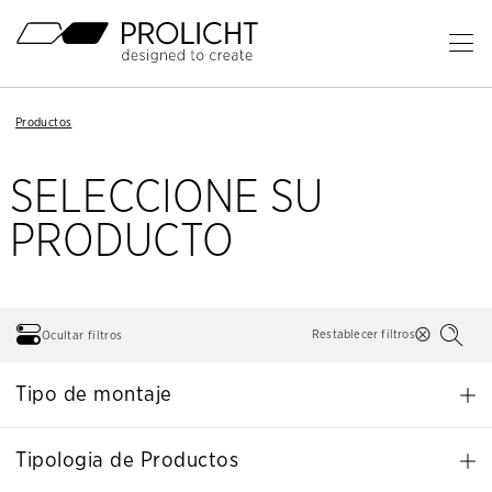
Cabecera
Ab
el
Contenido
me
Breadcrumb
Breadcrumb
Productos
Productos
Navigation
Navigation
pri
SELECCIONE SU
PRODUCTO
Restablecer filtros
Ocultar filtros
Tipo de montaje
Tipologia de Productos