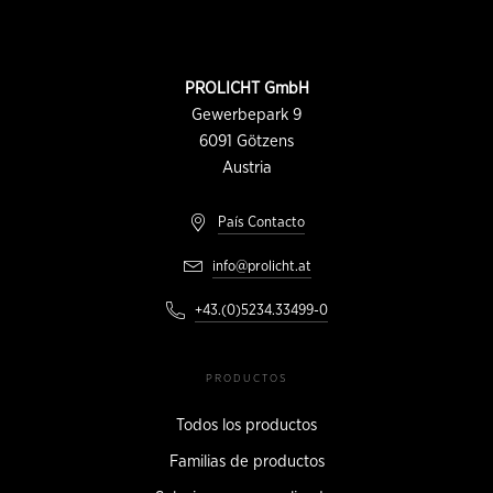
Pie
de
página
INFORMACIÓN
PROLICHT GmbH
DE
CONTACTO
Gewerbepark 9
6091
Götzens
Austria
País Contacto
info@prolicht.at
+43.(0)5234.33499-0
PRODUCTOS
Todos los productos
Familias de productos