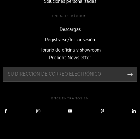
Soluciones personalizadas
ENLACES RÁPIDOS
Descargas
Registrarse/Iniciar sesión
Horario de oficina y showroom
Prolicht Newsletter
Reg
ENCUÉNTRANOS EN
Visítanos
Visítanos
Visítanos
Visítanos
V
en
en
en
en
Facebook
Instagram
YouTube
Pinterest
L