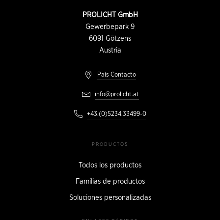
página
INFORMACIÓN
PROLICHT GmbH
DE
CONTACTO
Gewerbepark 9
6091
Götzens
Austria
País Contacto
info@prolicht.at
+43.(0)5234.33499-0
PRODUCTOS
Todos los productos
Familias de productos
Soluciones personalizadas