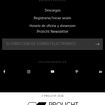
ENLACES RÁPIDOS
Descargas
Registrarse/Iniciar sesión
Horario de oficina y showroom
Prolicht Newsletter
Reg
ENCUÉNTRANOS EN
Visítanos
Visítanos
Visítanos
Visítanos
V
en
en
en
en
Facebook
Instagram
YouTube
Pinterest
L
PROLICHT 2026