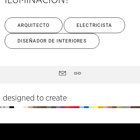
ARQUITECTO
ELECTRICISTA
DISEÑADOR DE INTERIORES
Herramientas
Contactar
Compartir
designed to create
Pie
de