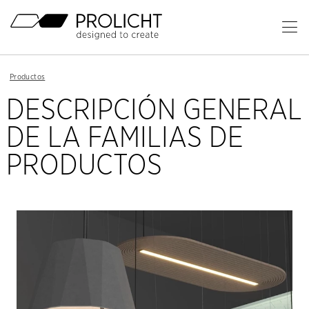
Cabecera
Ab
el
Contenido
me
Breadcrumb
Productos
Navigation
pri
DESCRIPCIÓN GENERAL
DE LA FAMILIAS DE
PRODUCTOS