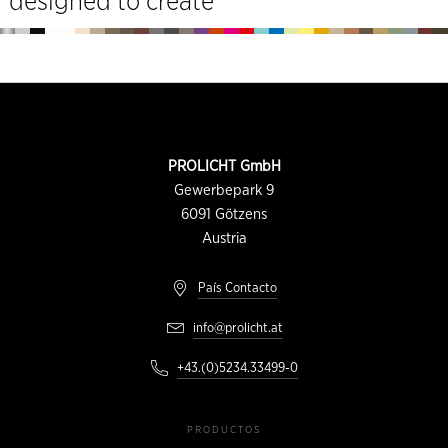
designed to create
Pie
de
página
INFORMACIÓN
PROLICHT GmbH
DE
CONTACTO
Gewerbepark 9
6091
Götzens
Austria
País Contacto
info@prolicht.at
+43.(0)5234.33499-0
PRODUCTOS