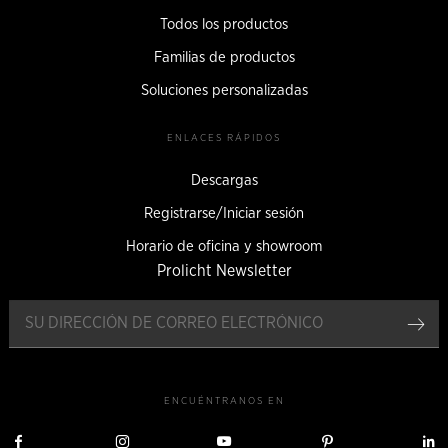
Todos los productos
Familias de productos
Soluciones personalizadas
ENLACES RÁPIDOS
Descargas
Registrarse/Iniciar sesión
Horario de oficina y showroom
Prolicht Newsletter
Reg
ENCUÉNTRANOS EN
Visítanos
Visítanos
Visítanos
Visítanos
V