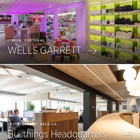
LISBOA, PORTUGAL
WELLS GARRETT
DESTELBERGEN, BÉLGICA
Builthings Headquarters