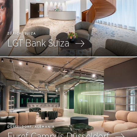
ZÜRICH, SUIZA
LGT Bank Suiza
DÜSSELDORF, ALEMANIA
Euref Campus Düsseldorf