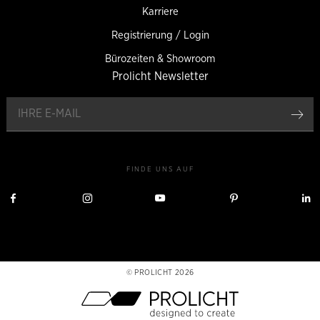
Karriere
Registrierung / Login
Bürozeiten & Showroom
Prolicht Newsletter
an
FINDE UNS AUF
Besuche
Besuche
Besuche
Besuche
Prolicht
Prolicht
Prolicht
Prolicht
P
auf
auf
auf
auf
a
Facebook
Instagram
YouTube
Pinterest
L
PROLICHT 2026