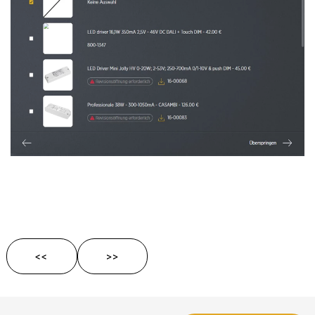
<<
>>