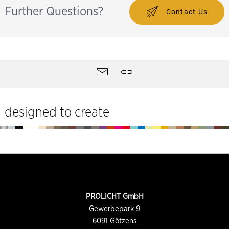
Further Questions?
Contact Us
Seitentools
Kontakt
Teilen
designed to create
Fußzeile
KONTAKTINFORMATION
PROLICHT GmbH
Gewerbepark 9
6091
Götzens