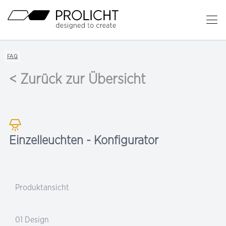
Überschrift
Ha
öf
Inhalt
Breadcrumb
FAQ
Navigation
< Zurück zur Übersicht
Einzelleuchten - Konfigurator
Produktansicht
01 Design