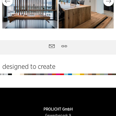
Ferramentas
Contacto
Partilhar
do
site
designed to create
Rodapé
INFORMAÇÕES
PROLICHT GmbH
DE
CONTATO
Gewerbepark 9