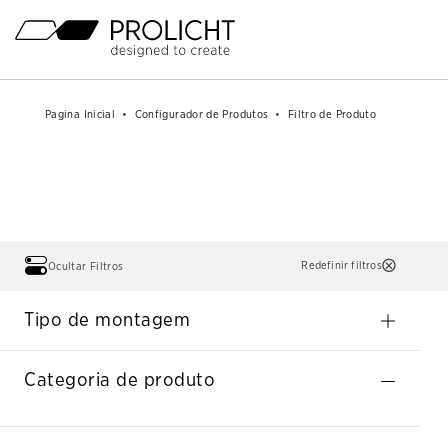
Cabeçalho
Menu
Principal
Conteúdo
Breadcrumb
Breadcrumb
Pagina Inicial
Pagina Inicial
Configurador de Produtos
Configurador de Produtos
Filtro de Produto
Filtro de Produto
Navigation
Navigation
Redefinir filtros
Ocultar Filtros
Tipo de montagem
Categoria de produto