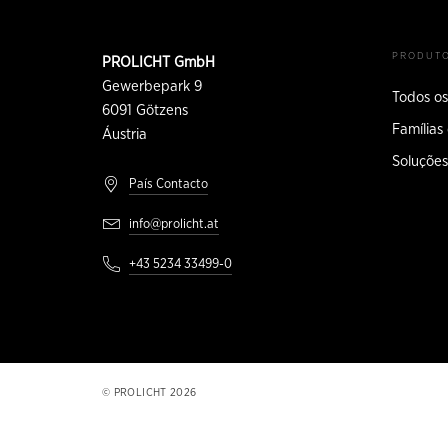
Rodapé
INFORMAÇÕES
PRODUT
PROLICHT GmbH
DE
CONTATO
Gewerbepark 9
Todos os
6091
Götzens
Famílias
Áustria
Soluções
País Contacto
info@prolicht.at
+43 5234 33499-0
PROLICHT 2026