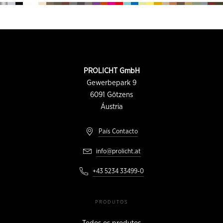
Rodapé
INFORMAÇÕES
PROLICHT GmbH
DE
CONTATO
Gewerbepark 9
6091
Götzens
Áustria
País Contacto
info@prolicht.at
+43 5234 33499-0
PRODUTOS