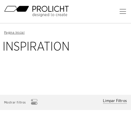
Cabeçalho
Ab
o
Conteúdo
Me
Breadcrumb
Pagina Inicial
Navigation
Pr
INSPIRATION
Limpar Filtros
Mostrar filtros