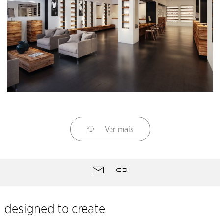
Ver mais
Ferramentas
Contacto
Partilhar
do
site
designed to create