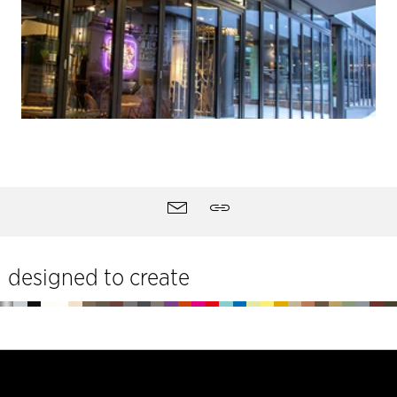
Ferramentas
Contacto
Partilhar
do
site
designed to create
Rodapé