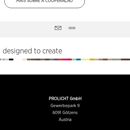
MAIS SOBRE A COOPERAÇÃO
Ferramentas
Contacto
Partilhar
do
site
designed to create
Rodapé
INFORMAÇÕES
PROLICHT GmbH
DE
CONTATO
Gewerbepark 9
6091
Götzens
Áustria