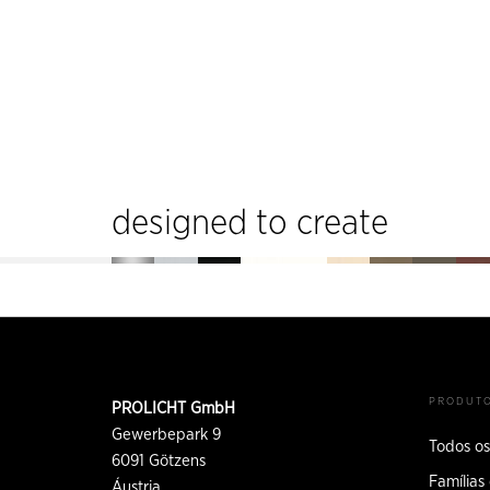
designed to create
Rodapé
INFORMAÇÕES
PRODUT
PROLICHT GmbH
DE
CONTATO
Gewerbepark 9
Todos os
6091
Götzens
Famílias
Áustria