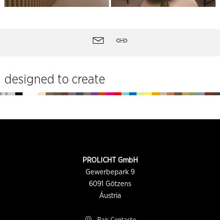
Ferramentas
Contacto
Partilhar
do
site
designed to create
Rodapé
INFORMAÇÕES
PROLICHT GmbH
DE
CONTATO
Gewerbepark 9
6091
Götzens
Áustria