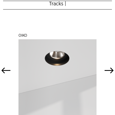
Tracks |
OIKO
OIKO