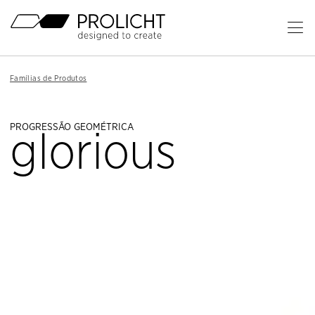
Cabeçalho
Famílias de Produtos
Ab
o
Conteúdo
Me
Breadcrumb
Famílias de Produtos
Navigation
Pr
PROGRESSÃO GEOMÉTRICA
glorious