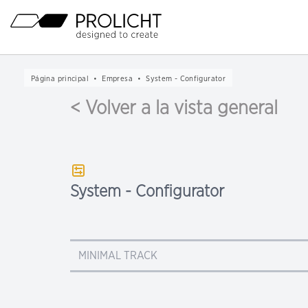
Cabecera
Navegación
principal
Contenido
Breadcrumb
Página principal
Empresa
System - Configurator
Navigation
< Volver a la vista general
System - Configurator
MINIMAL TRACK