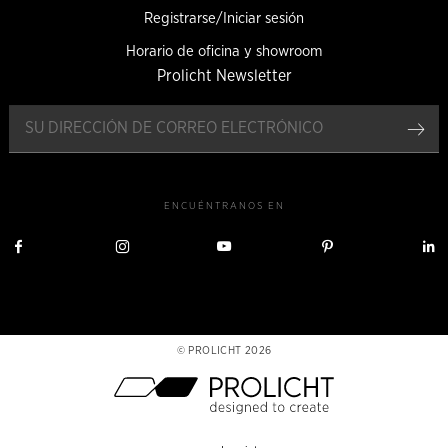
Registrarse/Iniciar sesión
Horario de oficina y showroom
Prolicht Newsletter
Reg
ENCUÉNTRANOS EN
Visítanos
Visítanos
Visítanos
Visítanos
V
en
en
en
en
Facebook
Instagram
YouTube
Pinterest
L
PROLICHT 2026