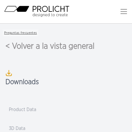
Cabecera
Ab
el
Contenido
me
Breadcrumb
Preguntas frecuentes
Navigation
pri
< Volver a la vista general
Downloads
Product Data
3D Data