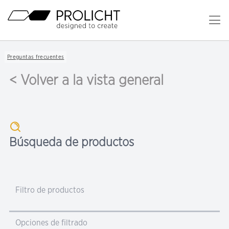
Cabecera
Ab
el
Contenido
me
Breadcrumb
Preguntas frecuentes
Navigation
pri
< Volver a la vista general
Búsqueda de productos
Filtro de productos
Opciones de filtrado