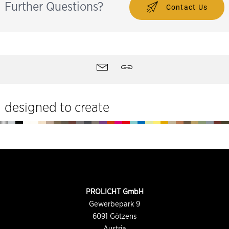
Further Questions?
Contact Us
Herramientas
Contactar
Compartir
designed to create
Pie
de
página
INFORMACIÓN
PROLICHT GmbH
DE
CONTACTO
Gewerbepark 9
6091
Götzens
Austria