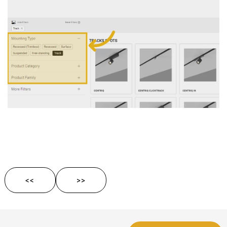
<<
>>