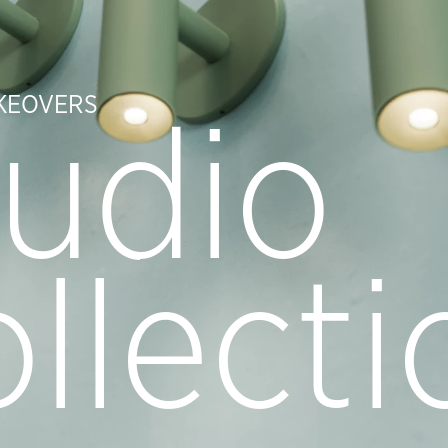
KEOVERS
tudio
ollecti