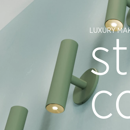
LUXURY MA
s
c