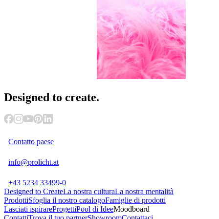
Designed
to create.
Contatto paese
info@prolicht.at
+43 5234 33499-0
Designed to Create
La nostra cultura
La nostra mentalità
Prodotti
Sfoglia il nostro catalogo
Famiglie di prodotti
Lasciati ispirare
Progetti
Pool di Idee
Moodboard
Contatti
Trova il tuo partner
Showroom
Contattaci