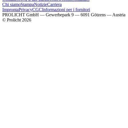
Chi siamo
Stampa
Notizie
Carriera
Impronta
Privacy
CGC
Informazioni per i fornitori
PROLICHT GmbH — Gewerbepark 9 — 6091 Götzens — Austria
© Prolicht 2026