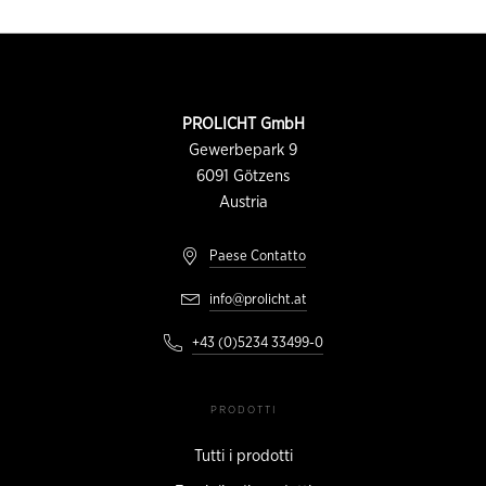
Piè
di
pagina
INFORMAZIONI
PROLICHT GmbH
DI
CONTATTO
Gewerbepark 9
6091
Götzens
Austria
Paese Contatto
info@prolicht.at
+43 (0)5234 33499-0
PRODOTTI
Tutti i prodotti