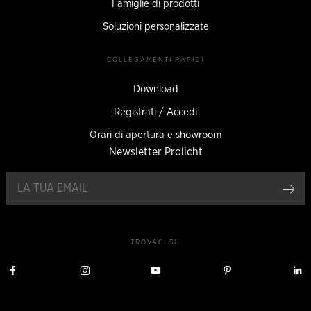
Famiglie di prodotti
Soluzioni personalizzate
COLLEGAMENTI RAPIDI
Download
Registrati / Accedi
Orari di apertura e showroom
Newsletter Prolicht
Reg
TROVACI SU
Visita
Visita
Visita
Visita
V
Prolicht
Prolicht
Prolicht
Prolicht
P
su
su
su
su
s