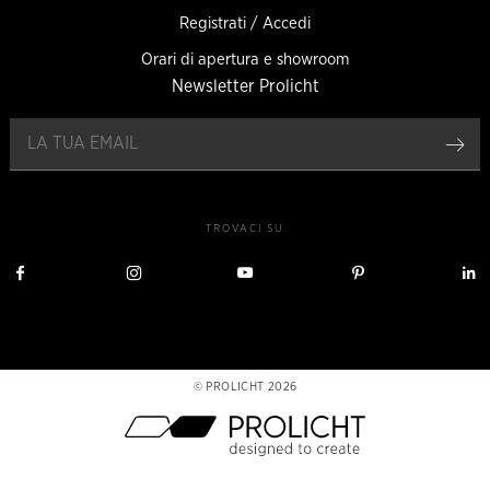
Registrati / Accedi
Orari di apertura e showroom
Newsletter Prolicht
Reg
TROVACI SU
Visita
Visita
Visita
Visita
V
Prolicht
Prolicht
Prolicht
Prolicht
P
su
su
su
su
s
Facebook
Instagram
YouTube
Pinterest
L
PROLICHT 2026