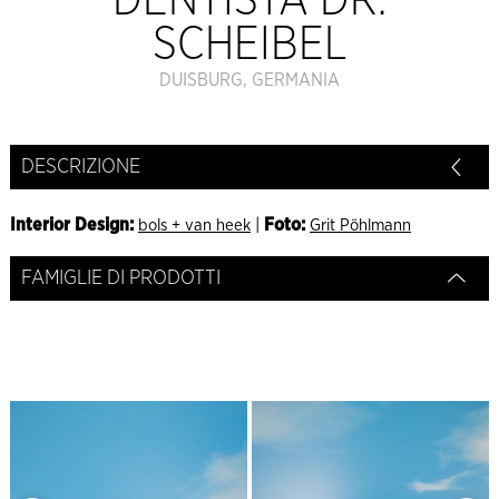
DENTISTA DR.
SCHEIBEL
DUISBURG, GERMANIA
DESCRIZIONE
Interior Design:
|
Foto:
bols + van heek
Grit Pöhlmann
FAMIGLIE DI PRODOTTI