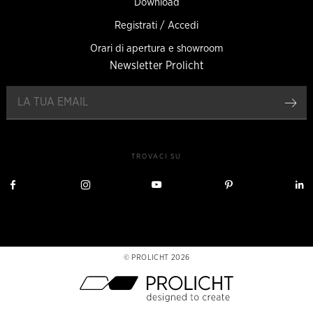
Download
Registrati / Accedi
Orari di apertura e showroom
Newsletter Prolicht
Reg
TROVACI SU
Visita
Visita
Visita
Visita
V
Prolicht
Prolicht
Prolicht
Prolicht
P
su
su
su
su
s
Facebook
Instagram
YouTube
Pinterest
L
PROLICHT 2026