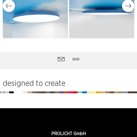
Strumenti
Contatti
Quotare
del
sito
designed to create
Piè
di
pagina
INFORMAZIONI
PROLICHT GmbH
DI