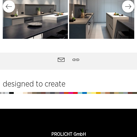
Strumenti
Contatti
Quotare
del
sito
designed to create
Piè
di
pagina
INFORMAZIONI
PROLICHT GmbH
DI