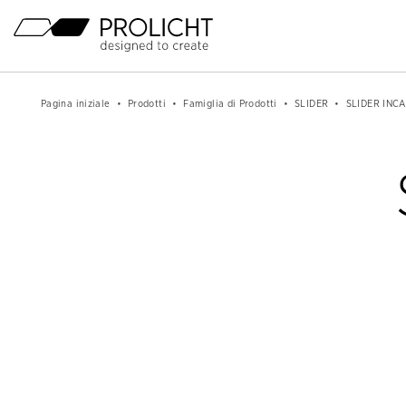
Titolo
Menu
principale
Contenuto
Breadcrumb
Pagina iniziale
Prodotti
Famiglia di Prodotti
SLIDER
SLIDER INC
Navigation