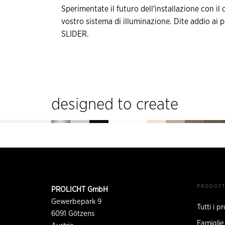
Sperimentate il futuro dell'installazione con il
vostro sistema di illuminazione. Dite addio ai p
SLIDER.
designed to create
Piè
di
INFORMAZIONI
PRODOTT
PROLICHT GmbH
DI
pagina
CONTATTO
Gewerbepark 9
Tutti i p
6091
Götzens
Famiglie