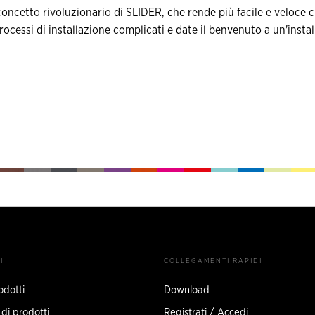
 concetto rivoluzionario di SLIDER, che rende più facile e veloce 
rocessi di installazione complicati e date il benvenuto a un'insta
I
COLLEGAMENTI RAPIDI
rodotti
Download
 di prodotti
Registrati / Accedi