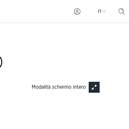
IT
Mi
RICERC
APERT
O
Modalità schermo intero