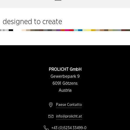
del
sito
designed to create
Piè
di
pagina
INFORMAZIONI
PROLICHT GmbH
DI
CONTATTO
Gewerbepark 9
6091
Götzens
Austria
Paese Contatto
info@prolicht.at
+43 (0)5234 33499-0