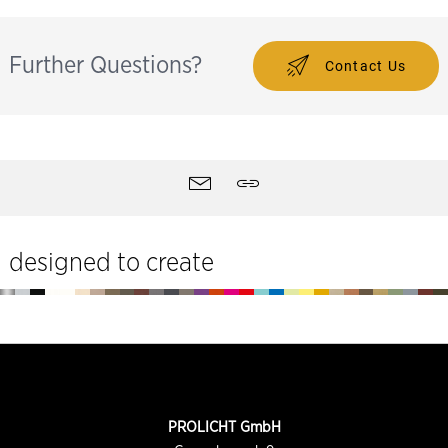
Further Questions?
Contact Us
Outils
contact
Partager
du
site
designed to create
Pied
de
page
INFORMATION
PROLICHT GmbH
DU
CONTACT