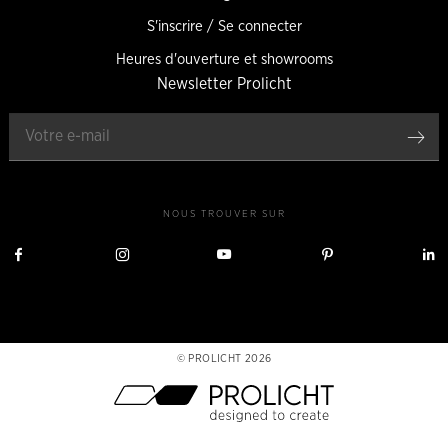
S'inscrire / Se connecter
Heures d'ouverture et showrooms
Newsletter Prolicht
Enr
NOUS TROUVER SUR
Nous
Nous
Nous
Nous
visiter
visiter
visiter
visiter
v
sur
sur
sur
sur
s
Facebook
Instagram
YouTube
Pinterest
L
PROLICHT 2026