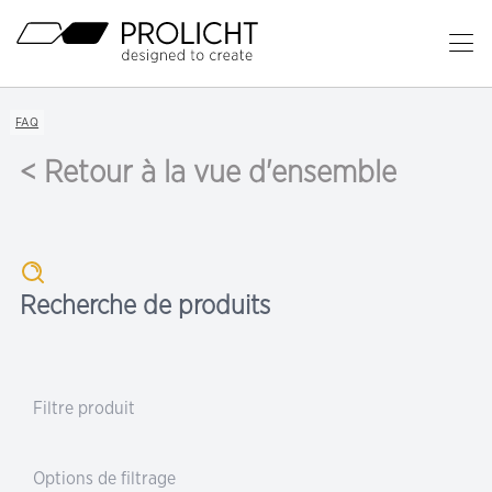
En-
tête
Ou
le
Contenu
me
Breadcrumb
FAQ
Navigation
pri
< Retour à la vue d'ensemble
Recherche de produits
Filtre produit
Options de filtrage