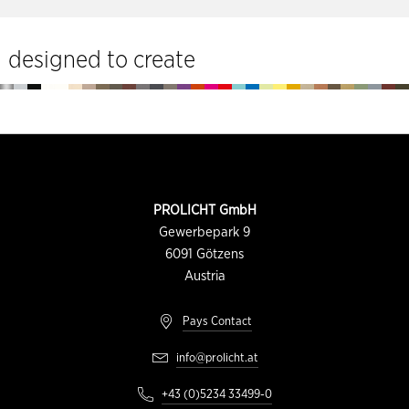
du
site
designed to create
Pied
de
page
INFORMATION
PROLICHT GmbH
DU
CONTACT
Gewerbepark 9
6091
Götzens
Austria
Pays Contact
info@prolicht.at
+43 (0)5234 33499-0