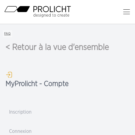
En-
tête
Ou
le
Contenu
me
Breadcrumb
FAQ
Navigation
pri
< Retour à la vue d'ensemble
MyProlicht - Compte
Inscription
Connexion