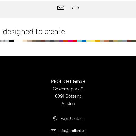
Outils
contact
Partager
du
site
designed to create
Pied
de
page
INFORMATION
PROLICHT GmbH
DU
CONTACT
Gewerbepark 9
6091
Götzens
Austria
Pays Contact
info@prolicht.at