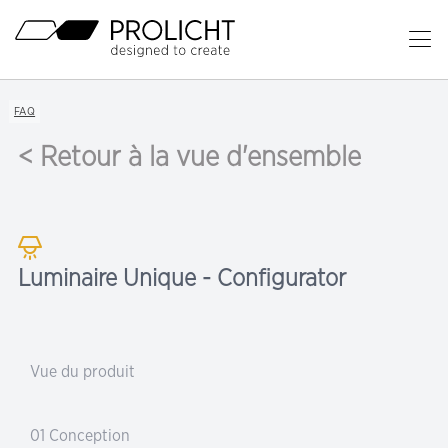
En-
tête
Ou
le
Contenu
me
Breadcrumb
FAQ
Navigation
pri
< Retour à la vue d'ensemble
Luminaire Unique - Configurator
Vue du produit
01 Conception