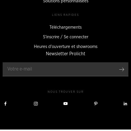
Solutions personnalisées
LIENS RAPIDES
Téléchargements
S'inscrire / Se connecter
Heures d'ouverture et showrooms
Newsletter Prolicht
Enr
NOUS TROUVER SUR
Nous
Nous
Nous
Nous
visiter
visiter
visiter
visiter
v
sur
sur
sur
sur
s
Facebook
Instagram
YouTube
Pinterest
L