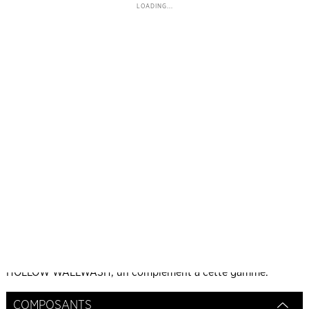
LOADING...
DESCRIPTION
Une technologie de pointe pour des concepts d'éclairage
exceptionnels. MAGIQ est une famille d'éclairage spot
sophistiqué qui met parfaitement en valeur l'architecture et
le design intérieur. En plus du module MAGIQ WALLWASH
existant, avec ses cinq réflecteurs intégrés, connus et
innovants, qui assurent un éclairage large et uniforme dans
les pièces à hauts plafonds, PROLICHT a conçu MAGIQ
HOLLOW WALLWASH, un complément à cette gamme.
COMPOSANTS