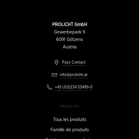
Pied
de
page
INFORMATION
PROLICHT GmbH
DU
CONTACT
Gewerbepark 9
6091
Götzens
Austria
Pays Contact
info@prolicht.at
+43 (0)5234 33499-0
PRODUITS
Tous les produits
Famille de produits