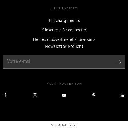
LIENS RAPIDES
Téléchargements
S'inscrire / Se connecter
Heures d'ouverture et showrooms
Newsletter Prolicht
Enr
NOUS TROUVER SUR
Nous
Nous
Nous
Nous
visiter
visiter
visiter
visiter
v
sur
sur
sur
sur
s
Facebook
Instagram
YouTube
Pinterest
L
PROLICHT 2026