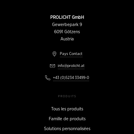
de
page
INFORMATION
PROLICHT GmbH
DU
CONTACT
Gewerbepark 9
6091
Götzens
Austria
Pays Contact
info@prolicht.at
+43 (0)5234 33499-0
PRODUITS
Tous les produits
Famille de produits
Solutions personnalisées