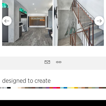
Outils
contact
Partager
du
site
designed to create
Pied