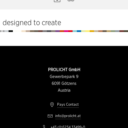
du
site
designed to create
Pied
de
page
INFORMATION
PROLICHT GmbH
DU
CONTACT
Gewerbepark 9
6091
Götzens
Austria
Pays Contact
info@prolicht.at
+43 (0)5234 33499-0