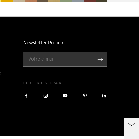
Newsletter Prolicht
Enregistrer
s
NOUS TROUVER SUR
Nous
Nous
Nous
Nous
Nous
visiter
visiter
visiter
visiter
visiter
sur
sur
sur
sur
sur
Facebook
Instagram
YouTube
Pinterest
LinkedIn
Ou
c
du