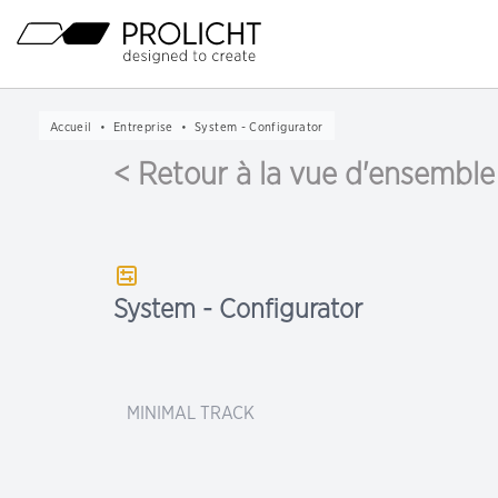
En-
Mainnavigation
tête
Contenu
Breadcrumb
Accueil
Entreprise
System - Configurator
Navigation
< Retour à la vue d'ensemble
System - Configurator
MINIMAL TRACK