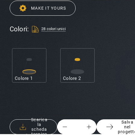
MAKE IT YOURS
Colori:
28 colori unici
Colore 1
Colore 2
Scarica
Salva
la
nel
scheda
{
{
progett
tecnica