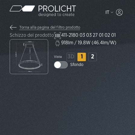
Contenuto
IT
MYPROLI
Torna alla pagina del filtro prodotto
Schizzo del prodotto
411-2180 03 03 27 01 02 01
918lm / 19.8W (46.4lm/W)
3D
1
2
Vista
Sfondo