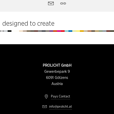
Outils
contact
Partager
du
site
designed to create
Pied
de
page
INFORMATION
PROLICHT GmbH
DU
CONTACT
Gewerbepark 9
6091
Götzens
Austria
Pays Contact
info@prolicht.at