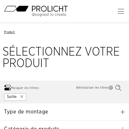
En-
tête
Ou
le
Contenu
me
Breadcrumb
Breadcrumb
Produit
Produit
Navigation
Navigation
pri
SÉLECTIONNEZ VOTRE
PRODUIT
Réinitialiser les filtres
Masquer les filtres
Saillie
Type de montage