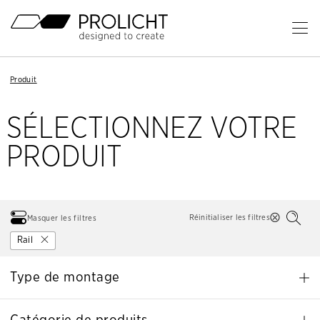
En-
tête
Ou
le
Contenu
me
Breadcrumb
Breadcrumb
Produit
Produit
Navigation
Navigation
pri
SÉLECTIONNEZ VOTRE
PRODUIT
Réinitialiser les filtres
Masquer les filtres
Rail
Type de montage