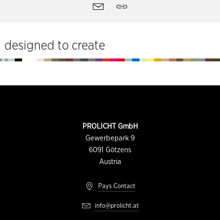
Outils
contact
Partager
du
site
designed to create
Pied
de
page
INFORMATION
PROLICHT GmbH
DU
CONTACT
Gewerbepark 9
6091
Götzens
Austria
Pays Contact
info@prolicht.at