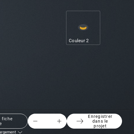
Couleur 2
Enregistrer
 fiche
dans le
e
{
{
projet
ui.result.counter.aria-
ui.result.counter.aria-
hargement