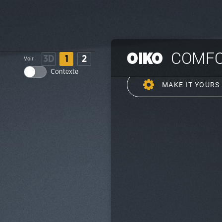
COMF
OIKO
3D
1
2
Voir
Contexte
MAKE IT YOURS