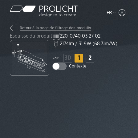
Contenu
FR
MYPROLI
Retour à la page de filtrage des produits
Esquisse du produit
220-0740 03 27 02
2174lm / 31.9W (68.3lm/W)
3D
1
2
Voir
Contexte