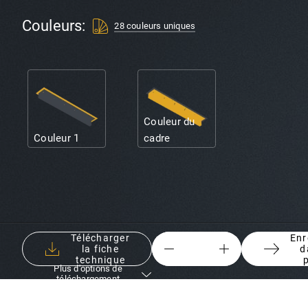
Couleurs:
28 couleurs uniques
Couleur du
Couleur 1
cadre
Télécharger
Enr
la fiche
d
{
{
technique
Plus d'options de
ui.result.counter.aria-
ui.result.counter.
téléchargement
decrease
increase
}
}