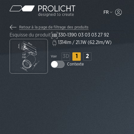
Contenu
FR
MYPROLI
Retour à la page de filtrage des produits
Esquisse du produit
330-1390 03 03 03 27 92
1314lm / 21.1W (62.2lm/W)
3D
1
2
Voir
Contexte